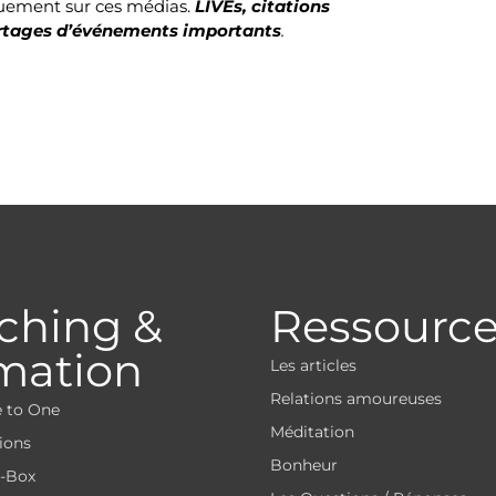
quement sur ces médias.
LIVEs, citations
partages d’événements importants
.
ching &
Ressourc
mation
Les articles
Relations amoureuses
 to One
Méditation
ions
Bonheur
-Box