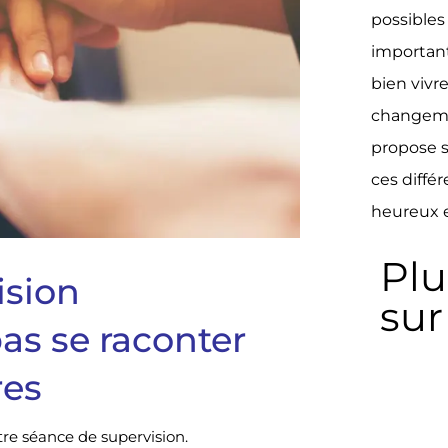
possibles 
important
bien vivr
changeme
propose s
ces diffé
heureux e
Plu
ision
sur
as se raconter
res
re séance de supervision.