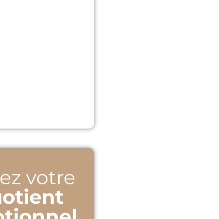
ez votre
otient
tionnel