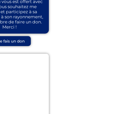
vous est offert avec
 vous souhaitez me
 et participez à sa
t à son rayonnement,
ibre de faire un don.
Merci !
e fais un don