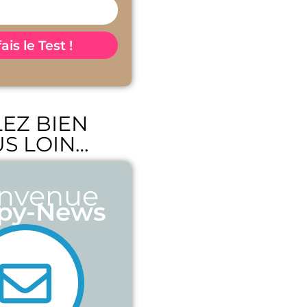
fais le Test !
LEZ BIEN
S LOIN…
envenue
py-News