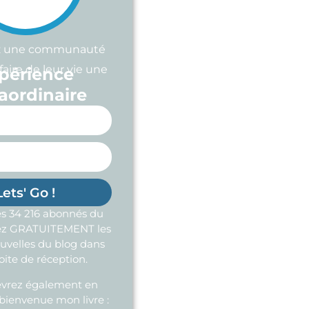
z une communauté
faire de leur vie une
périence
aordinaire
Lets' Go !
 34 216 abonnés du
vez GRATUITEMENT les
uvelles du blog dans
oite de réception.
evrez également en
bienvenue mon livre :