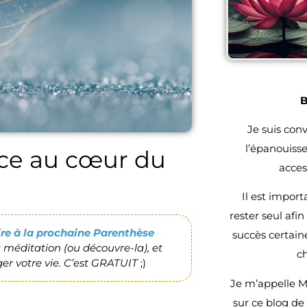
B
Je suis con
l’épanouiss
ence au cœur du
acces
Il est impor
rester seul afi
rire à la prochaine Parenthèse
succès certain
la méditation (ou découvre-la), et
c
r votre vie. C’est GRATUIT
;)
Je m’appelle M
sur ce blog de