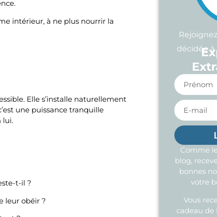
ence.
e intérieur, à ne plus nourrir la
Rejoigne
décidée à 
Ex
Extr
ssible. Elle s’installe naturellement
c’est une puissance tranquille
lui.
Comme les
blog, rece
bonnes no
votre b
te-t-il ?
Vous rec
 leur obéir ?
cadeau de 