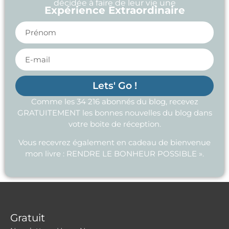
décidée à faire de leur vie une
Expérience Extraordinaire
Lets' Go !
Comme les 34 216 abonnés du blog, recevez
GRATUITEMENT les bonnes nouvelles du blog dans
votre boite de réception.
Vous recevrez également en cadeau de bienvenue
mon livre : RENDRE LE BONHEUR POSSIBLE ».
Gratuit