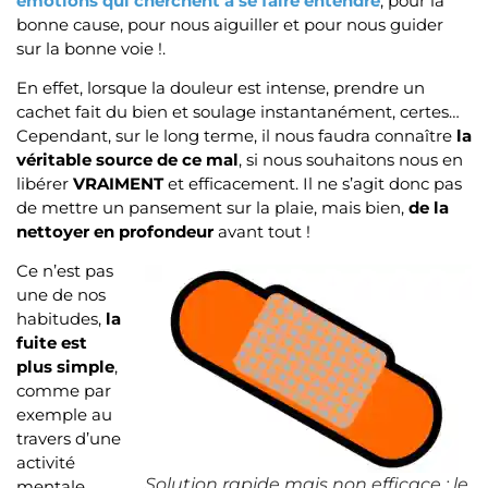
émotions qui cherchent à se faire entendre
, pour la
bonne cause, pour nous aiguiller et pour nous guider
sur la bonne voie !.
En effet, lorsque la douleur est intense, prendre un
cachet fait du bien et soulage instantanément, certes…
Cependant, sur le long terme, il nous faudra connaître
la
véritable source de ce mal
, si nous souhaitons nous en
libérer
VRAIMENT
et efficacement. Il ne s’agit donc pas
de mettre un pansement sur la plaie, mais bien,
de la
nettoyer en profondeur
avant tout !
Ce n’est pas
une de nos
habitudes,
la
fuite est
plus simple
,
comme par
exemple au
travers d’une
activité
Solution rapide mais non efficace : le
mentale